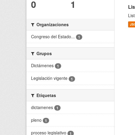
0
1
Li
Lis
Organizaciones
JS
Congreso del Estado...
1
Grupos
Dictámenes
1
Legislación vigente
1
Etiquetas
dictamenes
1
pleno
1
proceso legislativo
1