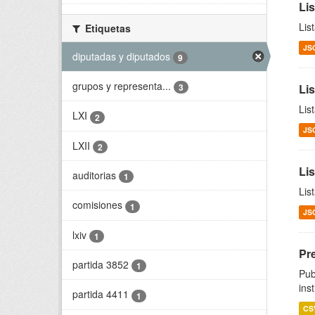
Li
Lis
Etiquetas
JS
diputadas y diputados
9
grupos y representa...
3
Li
Lis
LXI
2
JS
LXII
2
Li
auditorias
1
Lis
comisiones
1
JS
lxiv
1
Pr
partida 3852
1
Pub
ins
partida 4411
1
CS