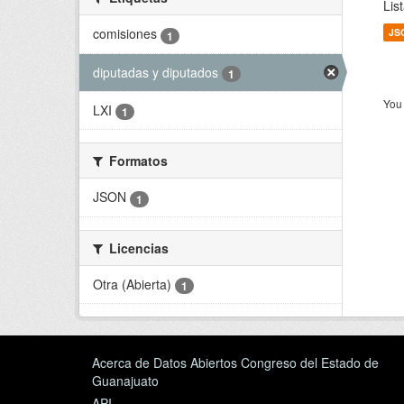
Lis
comisiones
JS
1
diputadas y diputados
1
You 
LXI
1
Formatos
JSON
1
Licencias
Otra (Abierta)
1
Acerca de Datos Abiertos Congreso del Estado de
Guanajuato
API