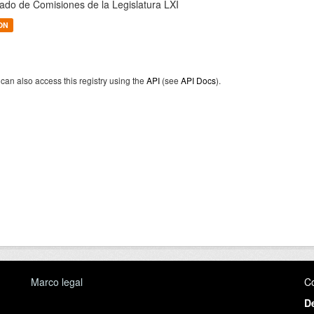
tado de Comisiones de la Legislatura LXI
ON
can also access this registry using the
API
(see
API Docs
).
Marco legal
C
D