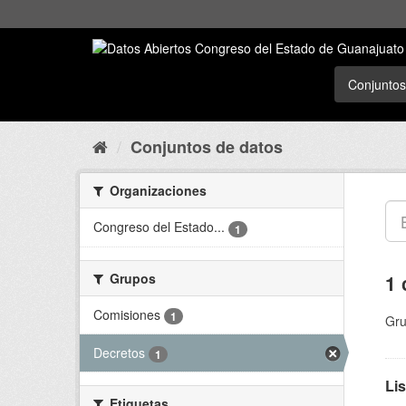
Conjuntos
Conjuntos de datos
Organizaciones
Congreso del Estado...
1
Grupos
1 
Comisiones
1
Gru
Decretos
1
Li
Etiquetas