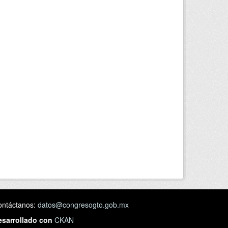
ontáctanos:
datos@congresogto.gob.mx
esarrollado con
CKAN